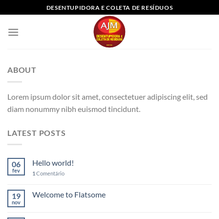
Skip
DESENTUPIDORA E COLETA DE RESÍDUOS
to
content
ABOUT
Lorem ipsum dolor sit amet, consectetuer adipiscing elit, sed
diam nonummy nibh euismod tincidunt.
LATEST POSTS
Hello world!
06
fev
1
Comentário
Welcome to Flatsome
19
nov